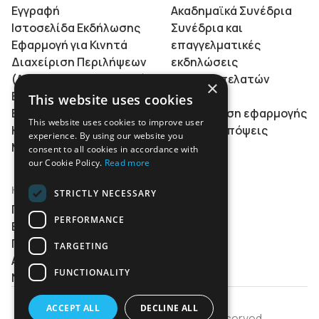
Εγγραφή
Ακαδημαϊκά Συνέδρια
Ιστοσελίδα Εκδήλωσης
Συνέδρια και
Εφαρμογή για Κινητά
επαγγελματικές
Διαχείριση Περιλήψεων
εκδηλώσεις
(Abstract Management)
Είσοδος πελατών
×
Ενσωματώσεις &
Τιμές
This website uses cookies
Επεκτασιμότητα
Παρουσίαση εφαρμογής
This website uses cookies to improve user
Κατά τη Διάρκεια και
Άρθρα & απόψεις
experience. By using our website you
Μετά την Εκδήλωση
consent to all cookies in accordance with
our Cookie Policy.
Read more
Η ΕΤΑΙΡΕΊΑ
STRICTLY NECESSARY
Ποιοι είμαστε
PERFORMANCE
Επικοινωνία
Γίνετε συνεργάτης
TARGETING
Αίτημα παρουσίασης
FUNCTIONALITY
Newsletter
ACCEPT ALL
DECLINE ALL
EventsAdmin © 2026, All rights reserved.