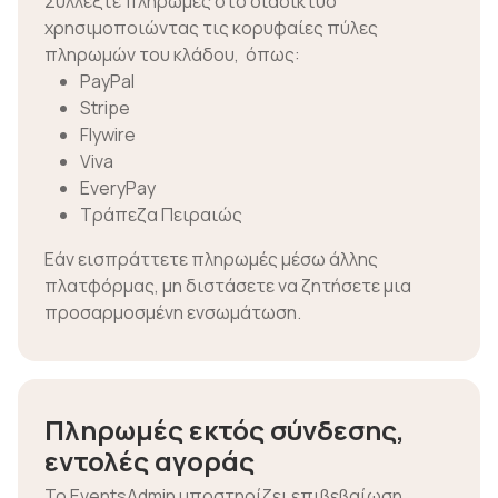
Συλλέξτε πληρωμές στο διαδίκτυο
χρησιμοποιώντας τις κορυφαίες πύλες
πληρωμών του κλάδου, όπως:
PayPal
Stripe
Flywire
Viva
EveryPay
Τράπεζα Πειραιώς
Εάν εισπράττετε πληρωμές μέσω άλλης
πλατφόρμας, μη διστάσετε να ζητήσετε μια
προσαρμοσμένη ενσωμάτωση.
Πληρωμές εκτός σύνδεσης,
εντολές αγοράς
Το EventsAdmin υποστηρίζει επιβεβαίωση