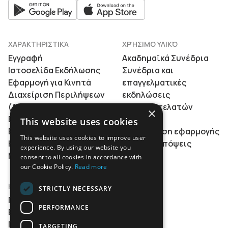
ΧΑΡΑΚΤΗΡΙΣΤΙΚΆ
ΧΡΉΣΙΜΟ ΥΛΙΚΌ
Εγγραφή
Ακαδημαϊκά Συνέδρια
Ιστοσελίδα Εκδήλωσης
Συνέδρια και
Εφαρμογή για Κινητά
επαγγελματικές
Διαχείριση Περιλήψεων
εκδηλώσεις
(Abstract Management)
Είσοδος πελατών
×
Ενσωματώσεις &
Τιμές
This website uses cookies
Επεκτασιμότητα
Παρουσίαση εφαρμογής
This website uses cookies to improve user
Κατά τη Διάρκεια και
Άρθρα & απόψεις
experience. By using our website you
Μετά την Εκδήλωση
consent to all cookies in accordance with
our Cookie Policy.
Read more
Η ΕΤΑΙΡΕΊΑ
STRICTLY NECESSARY
Ποιοι είμαστε
PERFORMANCE
Επικοινωνία
Γίνετε συνεργάτης
TARGETING