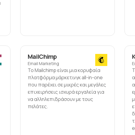
α
,
MailChimp
K
Email Marketing
E
Το Mailchimp είναι μια κορυφαία
Τ
πλατφόρμα μάρκετινγκ all-in-one
α
που παρέχει σε μικρές και μεγάλες
α
επιχειρήσεις ισχυρά εργαλεία για
ε
να αλληλεπιδράσουν με τους
μ
πελάτες.
ε
δ
τ
e