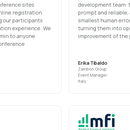
nference sites
development team: th
nline registration
prompt and reliable,
g our participants
smallest human error
ration experience. We
turning them into op
min to anyone
improvement of the p
conference
Erika Tibaldo
Zambon Group
Event Manager
Italy