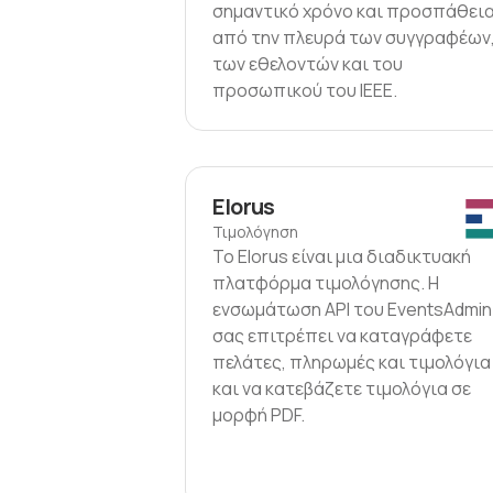
σημαντικό χρόνο και προσπάθει
από την πλευρά των συγγραφέων
των εθελοντών και του
προσωπικού του IEEE.
Elorus
Τιμολόγηση
Το Elorus είναι μια διαδικτυακή
πλατφόρμα τιμολόγησης. Η
ενσωμάτωση API του EventsAdmin
σας επιτρέπει να καταγράφετε
πελάτες, πληρωμές και τιμολόγια
και να κατεβάζετε τιμολόγια σε
μορφή PDF.