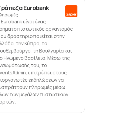
Τράπεζα Eurobank
ληρωμές
 Eurobank είναι ένας
ρηματοπιστωτικός οργανισμός
ου δραστηριοποιείται στην
λλάδα, την Κύπρο, το
ουξεμβούργο, τη Βουλγαρία και
ο Ηνωμένο Βασίλειο. Μέσω της
νσωμάτωσής του, το
ventsAdmin, επιτρέπει στους
ιοργανωτές εκδηλώσεων να
ισπράττουν πληρωμές μέσω
λων των μεγάλων πιστωτικών
αρτών.