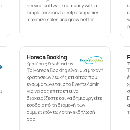
o
service software company with a
s
simple mission: to help companies
c
maximize sales and grow better.
w
p
Horeca Booking
Κρατήσεις ξενοδοχείων
Τ
Το Horeca Booking είναι μια μηχανή
Τ
κρατήσεων λευκής ετικέτας που
έ
ενσωματώνεται στο EventsAdmin
χ
ει
για να σας επιτρέπει να
σ
διαχειρίζεστε και να δημιουργείτε
E
έσοδα από τη διαμονή των
α
συμμετεχόντων στην εκδήλωσή
τ
σας.