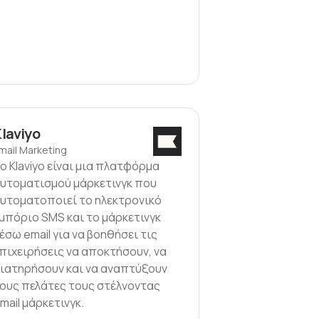
laviyo
mail Marketing
ο Klaviyo είναι μια πλατφόρμα
υτοματισμού μάρκετινγκ που
υτοματοποιεί το ηλεκτρονικό
μπόριο SMS και το μάρκετινγκ
έσω email για να βοηθήσει τις
πιχειρήσεις να αποκτήσουν, να
ιατηρήσουν και να αναπτύξουν
ους πελάτες τους στέλνοντας
mail μάρκετινγκ.