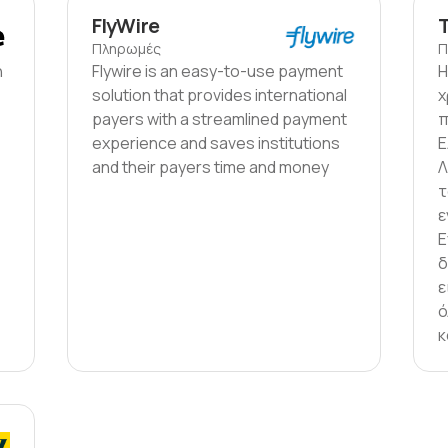
FlyWire
Πληρωμές
Π
n
Flywire is an easy-to-use payment
Η
solution that provides international
χ
payers with a streamlined payment
π
experience and saves institutions
Ε
and their payers time and money
Λ
τ
ε
E
δ
ε
ό
κ