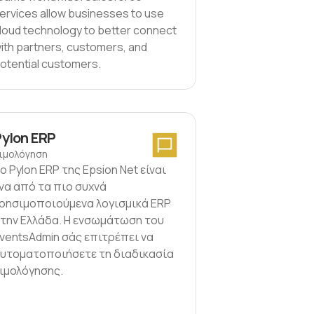
ervices allow businesses to use
loud technology to better connect
ith partners, customers, and
otential customers.
Pylon ERP
ιμολόγηση
ο Pylon ERP της Epsion Net είναι
να από τα πιο συχνά
ρησιμοποιούμενα λογισμικά ERP
την Ελλάδα. Η ενσωμάτωση του
ventsAdmin σάς επιτρέπει να
υτοματοποιήσετε τη διαδικασία
ιμολόγησης.