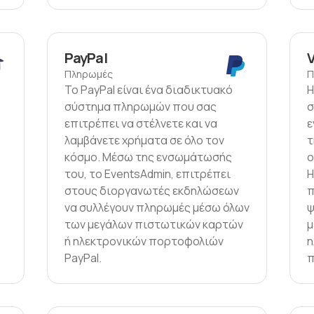
PayPal
V
Πληρωμές
Π
Το PayPal είναι ένα διαδικτυακό
H
σύστημα πληρωμών που σας
σ
επιτρέπει να στέλνετε και να
ε
λαμβάνετε χρήματα σε όλο τον
τ
κόσμο. Μέσω της ενσωμάτωσής
ο
του, το EventsAdmin, επιτρέπει
Η
στους διοργανωτές εκδηλώσεων
π
να συλλέγουν πληρωμές μέσω όλων
ψ
των μεγάλων πιστωτικών καρτών
μ
ή ηλεκτρονικών πορτοφολιών
η
PayPal.
π