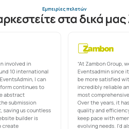
Eμπειρίες πελατών
ρκεστείτε στα δικά μας
n involved in
“At Zambon Group, w
und 10 international
Eventsadmin since it
 EventsAdmin, I can
be more satisfied wit
atform continues to
incredibly reliable a
e abstract
most comprehensive 
the submission
Over the years, it ha
, saving us countless
quality and efficienc
bsite builder is
keep pace with emer
o create
evolving needs. I'd al