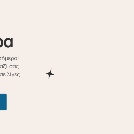
ρα
σήμερα!
αζί σας
σε λίγες