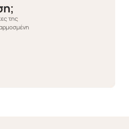
ση;
κες της
σαρμοσμένη