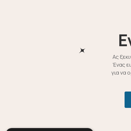
E
Ας ξεκ
Ένας ε
για να 